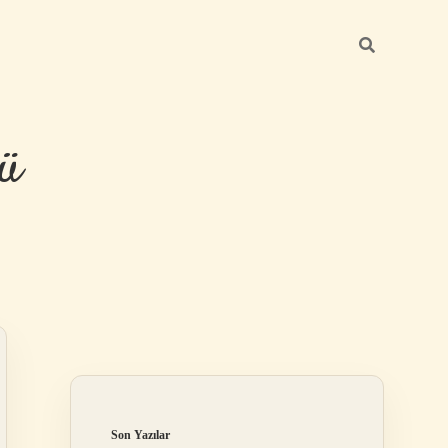
ü
Sidebar
hiltonbet yeni 
Son Yazılar