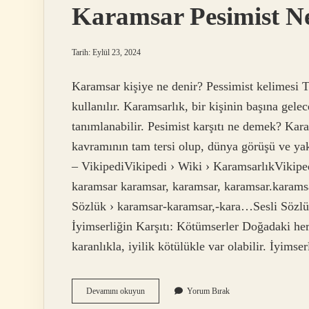
Karamsar Pesimist 
Tarih: Eylül 23, 2024
Karamsar kişiye ne denir? Pessimist kelimesi
kullanılır. Karamsarlık, bir kişinin başına gele
tanımlanabilir. Pesimist karşıtı ne demek? Ka
kavramının tam tersi olup, dünya görüşü ve yak
– VikipediVikipedi › Wiki › KaramsarlıkVikipe
karamsar karamsar, karamsar, karamsar.karamsa
Sözlük › karamsar-karamsar,-kara…Sesli Sözlü
İyimserliğin Karşıtı: Kötümserler Doğadaki her 
karanlıkla, iyilik kötülükle var olabilir. İyims
Karamsar
Devamını okuyun
Yorum Bırak
Pesimist