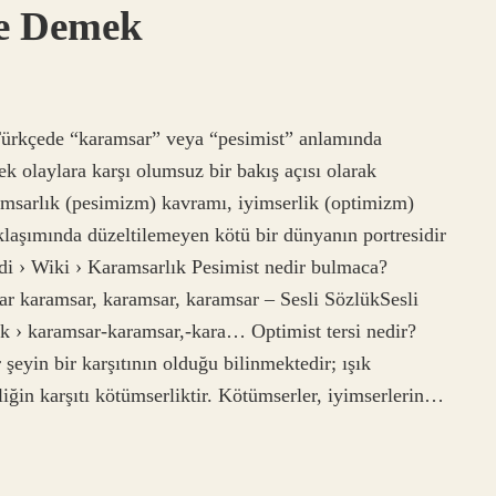
Ne Demek
 Türkçede “karamsar” veya “pesimist” anlamında
cek olaylara karşı olumsuz bir bakış açısı olarak
ramsarlık (pesimizm) kavramı, iyimserlik (optimizm)
laşımında düzeltilemeyen kötü bir dünyanın portresidir
di › Wiki › Karamsarlık Pesimist nedir bulmaca?
r karamsar, karamsar, karamsar – Sesli SözlükSesli
k › karamsar-karamsar,-kara… Optimist tersi nedir?
şeyin bir karşıtının olduğu bilinmektedir; ışık
erliğin karşıtı kötümserliktir. Kötümserler, iyimserlerin…