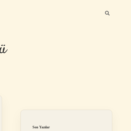
ü
Sidebar
hiltonbet yeni
Son Yazılar