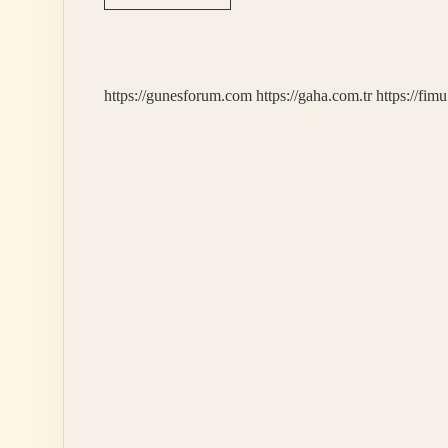
Kargo
Kabul
Edildikten
Sonra
Ne
https://gunesforum.com
https://gaha.com.tr
https://fim
Zaman
Gelir