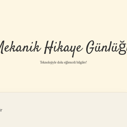
Mekanik Hikaye Günlüğ
Teknolojiyle dolu eğlenceli bilgiler!
ir