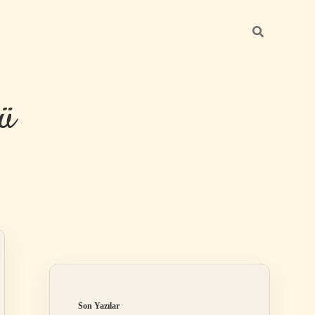
ü
Sidebar
hiltonbet yeni 
Son Yazılar