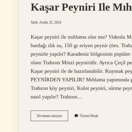
Kaşar Peyniri Ile Mıh
Tarih: Aralık 22, 2024
Kaşar peyniri ile mıhlama olur mu? Videolu Mı
bardağı ılık su, 150 gr eriyen peynir (örn. Tra
peynirle yapılır? Karadeniz bölgesinin popüler
olanı Trabzon Minzi peyniridir. Ayrıca Çeçil p
Kaşar peyniri ile de hazırlanabilir. Kuymak
PEYNİRDEN YAPILIR? Mıhlama yapımında genelli
Trabzon köy peyniri, Kolot peyniri, sürme peyn
nasıl yapılır? Trabzon…
Kaşar
Devamını okuyun
Yorum Bırak
Peyniri
Ile
Mıhlama