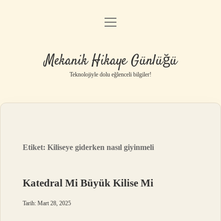
menüyü
Anasayfa
aç
Gizlilik Politikası
Mekanik Hikaye Günlüğü
Yasal Uyarı
Teknolojiyle dolu eğlenceli bilgiler!
Hakkımızda
Etiket:
Kiliseye giderken nasıl giyinmeli
Katedral Mi Büyük Kilise Mi
Tarih: Mart 28, 2025