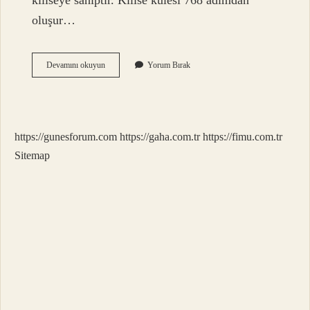
kiliseye sahiptir. Kilise kulesi 768 adımdan
oluşur…
Katedral
Devamını okuyun
Yorum Bırak
Mi
Büyük
Kilise
Mi
https://gunesforum.com
https://gaha.com.tr
https://fimu.com.tr
Sitemap