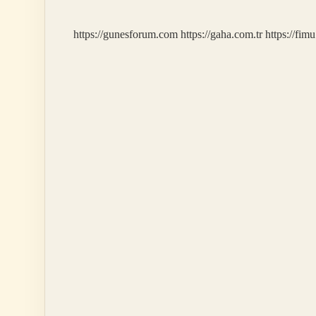
Kim
Öder
https://gunesforum.com
https://gaha.com.tr
https://fim