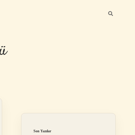
ü
Sidebar
hiltonbet yeni
Son Yazılar