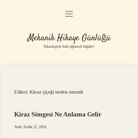
menüyü
Anasayfa
aç
Gizlilik Politikası
Mekanik Hikaye Günlüğü
Yasal Uyarı
Teknolojiyle dolu eğlenceli bilgiler!
Hakkımızda
Etiket:
Kiraz çiçeği neden önemli
Kiraz Simgesi Ne Anlama Gelir
Tarih: Aralık 22, 2024