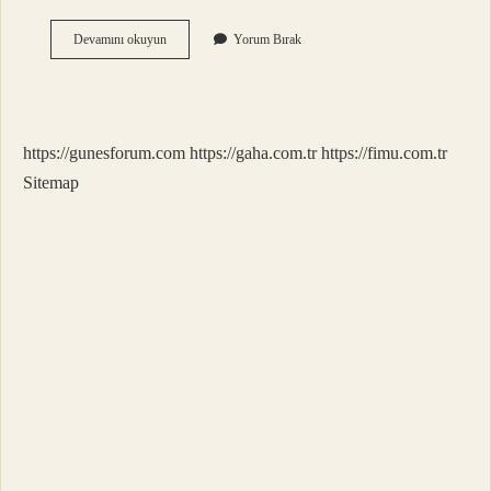
Kiraz
Devamını okuyun
Yorum Bırak
Simgesi
Ne
Anlama
Gelir
https://gunesforum.com
https://gaha.com.tr
https://fimu.com.tr
Sitemap