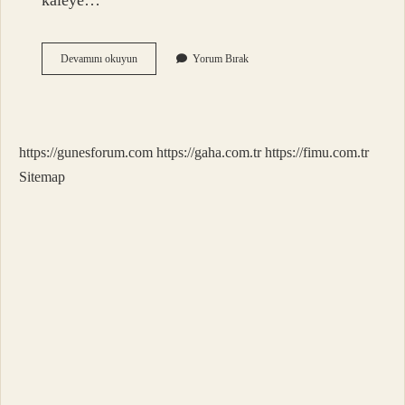
kaleye…
Kızma
Devamını okuyun
Yorum Bırak
Birader
Güvenli
Alan
Nedir
https://gunesforum.com
https://gaha.com.tr
https://fimu.com.tr
Sitemap