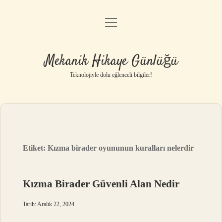
menüyü
Anasayfa
aç
Gizlilik Politikası
Mekanik Hikaye Günlüğü
Yasal Uyarı
Teknolojiyle dolu eğlenceli bilgiler!
Hakkımızda
Etiket:
Kızma birader oyununun kuralları nelerdir
Kızma Birader Güvenli Alan Nedir
Tarih: Aralık 22, 2024