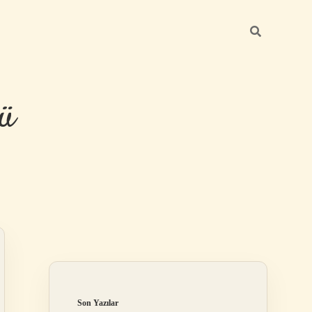
ü
Sidebar
hiltonbet yeni
Son Yazılar