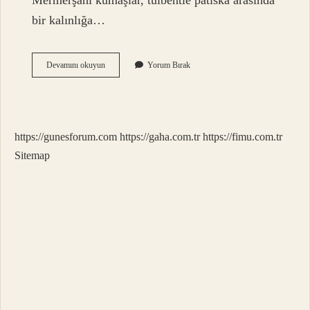
Mermerşahi kumaşlar, tülbentle patiska arasında
bir kalınlığa…
Mermerşahi
Devamını okuyun
Yorum Bırak
Bezi
Nerede
Kullanılır
https://gunesforum.com
https://gaha.com.tr
https://fimu.com.tr
Sitemap