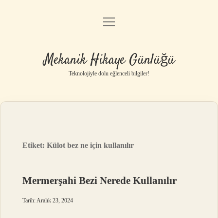
menüyü
Anasayfa
aç
Gizlilik Politikası
Mekanik Hikaye Günlüğü
Yasal Uyarı
Teknolojiyle dolu eğlenceli bilgiler!
Hakkımızda
Etiket:
Külot bez ne için kullanılır
Mermerşahi Bezi Nerede Kullanılır
Tarih: Aralık 23, 2024