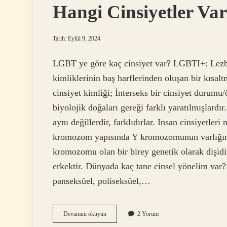
Hangi Cinsiyetler Var
Tarih: Eylül 9, 2024
LGBT ye göre kaç cinsiyet var? LGBTI+: Lezbiy
kimliklerinin baş harflerinden oluşan bir kısalt
cinsiyet kimliği; İnterseks bir cinsiyet durumu/
biyolojik doğaları gereği farklı yaratılmışlardır
aynı değillerdir, farklıdırlar. Insan cinsiyetle
kromozom yapısında Y kromozomunun varlığına
kromozomu olan bir birey genetik olarak dişid
erkektir. Dünyada kaç tane cinsel yönelim var? 
panseksüel, poliseksüel,…
Hangi
Devamını okuyun
2 Yorum
Cinsiyetler