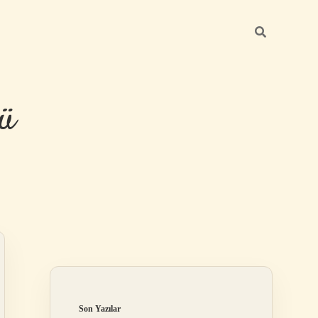
ü
Sidebar
hiltonbet yeni
Son Yazılar