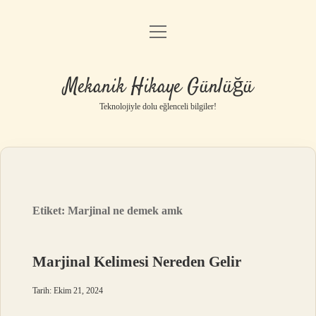
menüyü
Anasayfa
aç
Gizlilik Politikası
Mekanik Hikaye Günlüğü
Yasal Uyarı
Teknolojiyle dolu eğlenceli bilgiler!
Hakkımızda
Etiket:
Marjinal ne demek amk
Marjinal Kelimesi Nereden Gelir
Tarih: Ekim 21, 2024