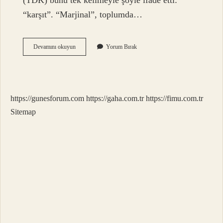
(TDK) bunu tek kelimeyle şöyle ifade etti:
“karşıt”. “Marjinal”, toplumda…
Marjinal
Devamını okuyun
Yorum Bırak
Kelimesi
Nereden
Gelir
https://gunesforum.com
https://gaha.com.tr
https://fimu.com.tr
Sitemap