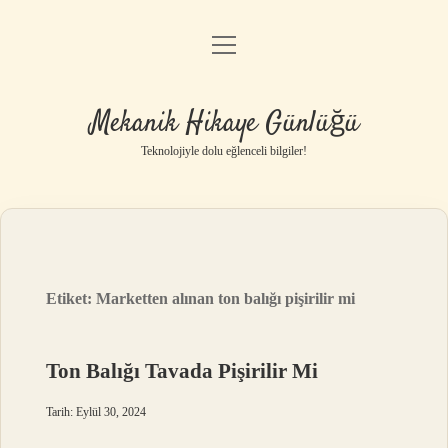
menüyü
Anasayfa
aç
Gizlilik Politikası
Mekanik Hikaye Günlüğü
Yasal Uyarı
Teknolojiyle dolu eğlenceli bilgiler!
Hakkımızda
Etiket:
Marketten alınan ton balığı pişirilir mi
Ton Balığı Tavada Pişirilir Mi
Tarih: Eylül 30, 2024