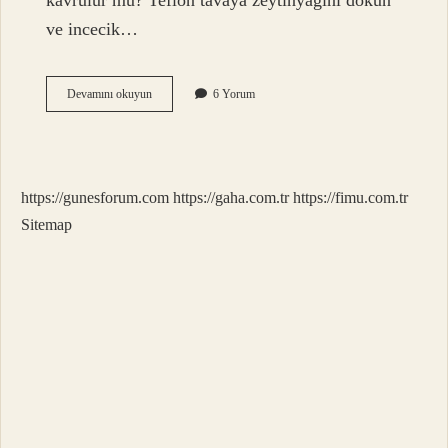
kavrulur mu? Teflon tavaya zeytinyağını dökün
ve incecik…
Ton
Devamını okuyun
6 Yorum
Balığı
Tavada
Pişirilir
Mi
https://gunesforum.com
https://gaha.com.tr
https://fimu.com.tr
Sitemap