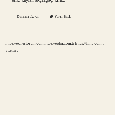
erik, kayısı, akçaağaç, kiraz…
Mandolin
Devamını okuyun
Yorum Bırak
Hangi
Ağaçtan
Yapılır
https://gunesforum.com
https://gaha.com.tr
https://fimu.com.tr
Sitemap