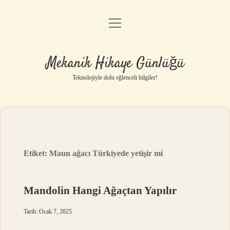
menüyü
Anasayfa
aç
Gizlilik Politikası
Mekanik Hikaye Günlüğü
Yasal Uyarı
Teknolojiyle dolu eğlenceli bilgiler!
Hakkımızda
Etiket:
Maun ağacı Türkiyede yetişir mi
Mandolin Hangi Ağaçtan Yapılır
Tarih: Ocak 7, 2025