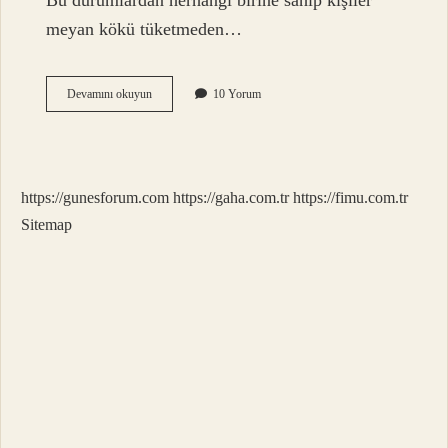
Bu durumlardan herhangi birine sahip kişiler
meyan kökü tüketmeden…
Meyan
Devamını okuyun
10 Yorum
Kökü
Çayına
Bal
Katılır
Mı
https://gunesforum.com
https://gaha.com.tr
https://fimu.com.tr
Sitemap