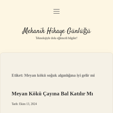
menüyü
Anasayfa
aç
Gizlilik Politikası
Mekanik Hikaye Günlüğü
Yasal Uyarı
Teknolojiyle dolu eğlenceli bilgiler!
Hakkımızda
Etiket:
Meyan kökü soğuk algınlığına iyi gelir mi
Meyan Kökü Çayına Bal Katılır Mı
Tarih: Ekim 13, 2024