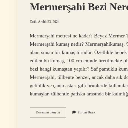
Mermerşahi Bezi Nere
Tarih: Aralık 23, 2024
Mermerşahi metresi ne kadar? Beyaz Mermer T
Mermerşahi kumaş nedir? Mermerşahikumaş, %1
alanı sunan bir kumaş türüdür. Özellikle bebek
edilen bu kumaş, 100 cm eninde üretilmekte ol
bezi hangi kumaştan yapılır? Saf pamuklu kum
Mermerşahi, tülbente benzer, ancak daha sık do
gelinlik ve çanta astarı gibi ürünlerde kulla
kumaşlar, tülbentle patiska arasında bir kalınl
Mermerşahi
Devamını okuyun
Yorum Bırak
Bezi
Nerede
Kullanılır