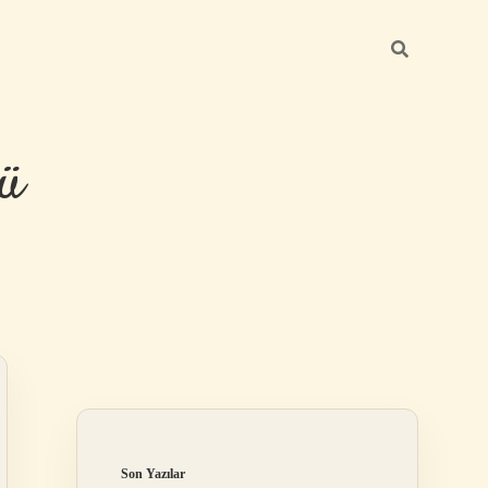
ü
Sidebar
hiltonbet yeni
Son Yazılar