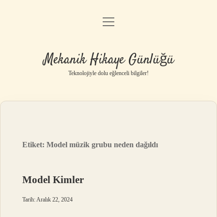
menüyü
Anasayfa
aç
Gizlilik Politikası
Mekanik Hikaye Günlüğü
Yasal Uyarı
Teknolojiyle dolu eğlenceli bilgiler!
Hakkımızda
Etiket:
Model müzik grubu neden dağıldı
Model Kimler
Tarih: Aralık 22, 2024