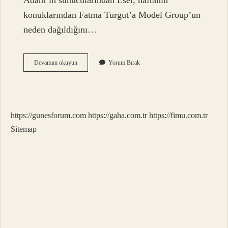
Adam’ın sunucularından Eser, haftanın
konuklarından Fatma Turgut’a Model Group’un
neden dağıldığını…
Model
Devamını okuyun
Yorum Bırak
Kimler
https://gunesforum.com
https://gaha.com.tr
https://fimu.com.tr
Sitemap