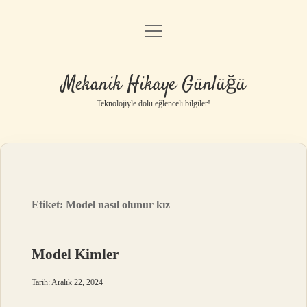
menüyü
Anasayfa
aç
Gizlilik Politikası
Mekanik Hikaye Günlüğü
Yasal Uyarı
Teknolojiyle dolu eğlenceli bilgiler!
Hakkımızda
Etiket:
Model nasıl olunur kız
Model Kimler
Tarih: Aralık 22, 2024