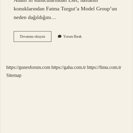
Adam’ın sunucularından Eser, haftanın
konuklarından Fatma Turgut’a Model Group’un
neden dağıldığını…
Model
Devamını okuyun
Yorum Bırak
Kimler
https://gunesforum.com
https://gaha.com.tr
https://fimu.com.tr
Sitemap