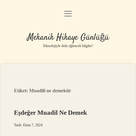
menüyü
Anasayfa
aç
Gizlilik Politikası
Mekanik Hikaye Günlüğü
Yasal Uyarı
Teknolojiyle dolu eğlenceli bilgiler!
Hakkımızda
Etiket:
Muadili ne demektir
Eşdeğer Muadil Ne Demek
Tarih: Ekim 7, 2024