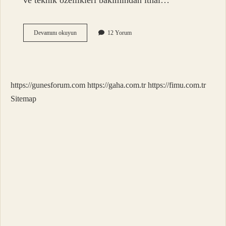
ve teknik özellikleri bakımından ithal…
Eşdeğer
Devamını okuyun
12 Yorum
Muadil
Ne
Demek
https://gunesforum.com
https://gaha.com.tr
https://fimu.com.tr
Sitemap