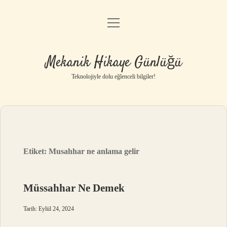
menüyü
Anasayfa
aç
Gizlilik Politikası
Mekanik Hikaye Günlüğü
Yasal Uyarı
Teknolojiyle dolu eğlenceli bilgiler!
Hakkımızda
Etiket:
Musahhar ne anlama gelir
Müssahhar Ne Demek
Tarih: Eylül 24, 2024