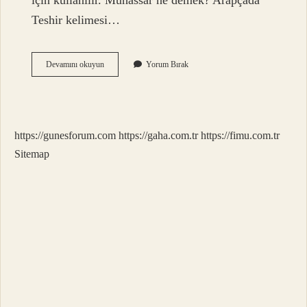
için kullanılır. Muhassar ne demek? Arapçada
Teshir kelimesi…
Müssahhar
Devamını okuyun
Yorum Bırak
Ne
Demek
https://gunesforum.com
https://gaha.com.tr
https://fimu.com.tr
Sitemap