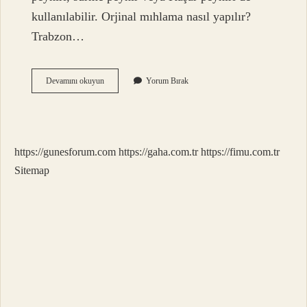
kullanılabilir. Orjinal mıhlama nasıl yapılır?
Trabzon…
Kaşar
Devamını okuyun
Yorum Bırak
Peyniri
Ile
Mıhlama
Nasıl
Yapılır
https://gunesforum.com
https://gaha.com.tr
https://fimu.com.tr
Sitemap