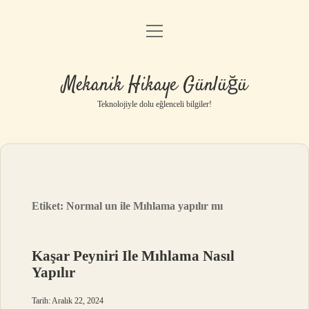
menüyü
Anasayfa
aç
Gizlilik Politikası
Mekanik Hikaye Günlüğü
Yasal Uyarı
Teknolojiyle dolu eğlenceli bilgiler!
Hakkımızda
Etiket:
Normal un ile Mıhlama yapılır mı
Kaşar Peyniri Ile Mıhlama Nasıl
Yapılır
Tarih: Aralık 22, 2024