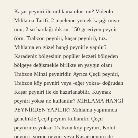
Kaşar peyniri ile mıhlama olur mu? Videolu
Mıhlama Tarifi: 2 tepeleme yemek kaşığı mısır
unu, 2 su bardağı ılık su, 150 gr eriyen peynir
(örn. Trabzon peyniri, kaşar peyniri), tuz.
Mıhlama en güzel hangi peynirle yapılır?
Karadeniz bölgesinin popüler lezzeti bölgeden
bölgeye değişmekle birlikte en yaygın olanı
Trabzon Minzi peyniridir. Ayrıca Çeçil peyniri,
Trabzon köy peyniri veya -eğer yoksa- doğrudan
Kaşar peyniri ile de hazırlanabilir. Kuymak
peyniri yoksa ne kullanılır? MİHLAMA HANGİ
PEYNİRDEN YAPILIR? Mıhlama yapımında
genellikle Çeçil peyniri kullanılır. Çeçil
peyniriniz yoksa; Trabzon köy peyniri, Kolot
peyniri, sürme peynir veya Kaşar peyniri de