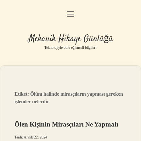
menüyü
Anasayfa
aç
Gizlilik Politikası
Mekanik Hikaye Günlüğü
Yasal Uyarı
Teknolojiyle dolu eğlenceli bilgiler!
Hakkımızda
Etiket:
Ölüm halinde mirasçıların yapması gereken
işlemler nelerdir
Ölen Kişinin Mirasçıları Ne Yapmalı
Tarih: Aralık 22, 2024