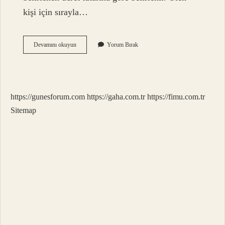
kişi için sırayla…
Ölen
Devamını okuyun
Yorum Bırak
Kişinin
Mirasçıları
Ne
Yapmalı
https://gunesforum.com
https://gaha.com.tr
https://fimu.com.tr
Sitemap