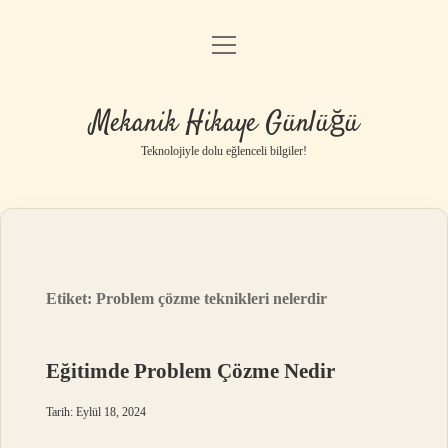
menüyü
Anasayfa
aç
Gizlilik Politikası
Mekanik Hikaye Günlüğü
Yasal Uyarı
Teknolojiyle dolu eğlenceli bilgiler!
Hakkımızda
Etiket:
Problem çözme teknikleri nelerdir
Eğitimde Problem Çözme Nedir
Tarih: Eylül 18, 2024