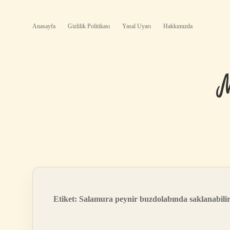
Anasayfa
Gizlilik Politikası
Yasal Uyarı
Hakkımızda
Etiket:
Salamura peynir buzdolabında saklanabili