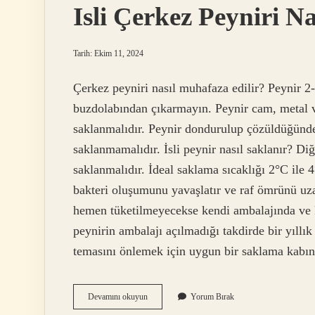
Isli Çerkez Peyniri Na
Tarih: Ekim 11, 2024
Çerkez peyniri nasıl muhafaza edilir? Peynir 2
buzdolabından çıkarmayın. Peynir cam, metal ve
saklanmalıdır. Peynir dondurulup çözüldüğünd
saklanmamalıdır. İsli peynir nasıl saklanır? Di
saklanmalıdır. İdeal saklama sıcaklığı 2°C ile 4
bakteri oluşumunu yavaşlatır ve raf ömrünü uz
hemen tüketilmeyecekse kendi ambalajında ​​ve
peynirin ambalajı açılmadığı takdirde bir yıllı
temasını önlemek için uygun bir saklama kab
Isli
Devamını okuyun
Yorum Bırak
Çerkez