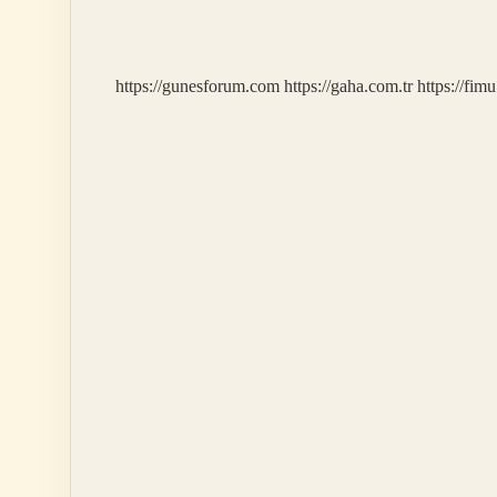
Peyniri
Nasıl
Saklanır
https://gunesforum.com
https://gaha.com.tr
https://fim