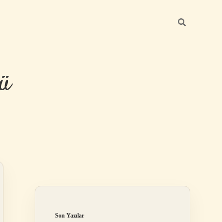
ü
Sidebar
hiltonbet yeni
Son Yazılar