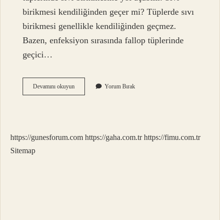
birikmesi kendiliğinden geçer mi? Tüplerde sıvı
birikmesi genellikle kendiliğinden geçmez.
Bazen, enfeksiyon sırasında fallop tüplerinde
geçici…
Rahimde
Devamını okuyun
Yorum Bırak
Sıvı
Birikmesi
Hamile
Kalmaya
Engel
https://gunesforum.com
https://gaha.com.tr
https://fimu.com.tr
Mi
Sitemap