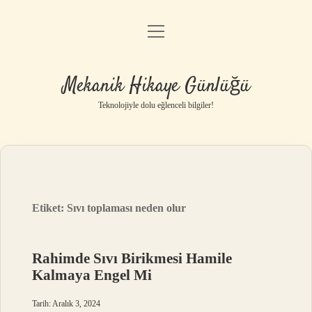
menüyü
Anasayfa
aç
Gizlilik Politikası
Mekanik Hikaye Günlüğü
Yasal Uyarı
Teknolojiyle dolu eğlenceli bilgiler!
Hakkımızda
Etiket:
Sıvı toplaması neden olur
Rahimde Sıvı Birikmesi Hamile
Kalmaya Engel Mi
Tarih: Aralık 3, 2024