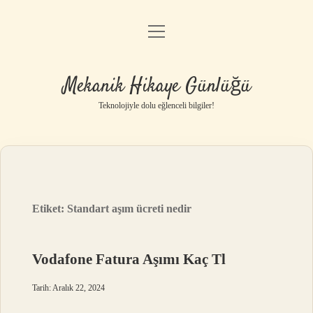
menüyü
Anasayfa
aç
Gizlilik Politikası
Mekanik Hikaye Günlüğü
Yasal Uyarı
Teknolojiyle dolu eğlenceli bilgiler!
Hakkımızda
Etiket:
Standart aşım ücreti nedir
Vodafone Fatura Aşımı Kaç Tl
Tarih: Aralık 22, 2024