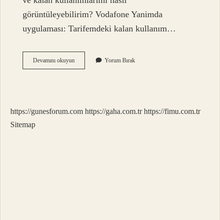
ve kalan kullanımlarımı nasıl
görüntüleyebilirim? Vodafone Yanimda
uygulaması: Tarifemdeki kalan kullanım…
Vodafone
Devamını okuyun
Yorum Bırak
Fatura
Aşımı
Kaç
Tl
https://gunesforum.com
https://gaha.com.tr
https://fimu.com.tr
Sitemap