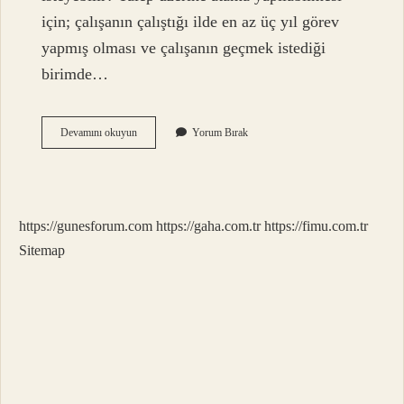
için; çalışanın çalıştığı ilde en az üç yıl görev
yapmış olması ve çalışanın geçmek istediği
birimde…
4
Devamını okuyun
Yorum Bırak
B
Li
Atanan
Tekrar
Tercih
https://gunesforum.com
https://gaha.com.tr
https://fimu.com.tr
Yapabilir
Mi
Sitemap