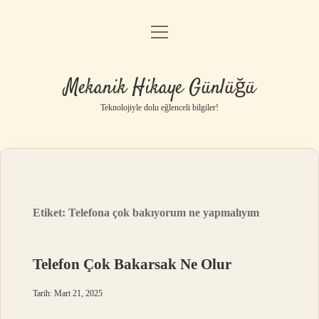
menüyü
Anasayfa
aç
Gizlilik Politikası
Mekanik Hikaye Günlüğü
Yasal Uyarı
Teknolojiyle dolu eğlenceli bilgiler!
Hakkımızda
Etiket:
Telefona çok bakıyorum ne yapmalıyım
Telefon Çok Bakarsak Ne Olur
Tarih: Mart 21, 2025