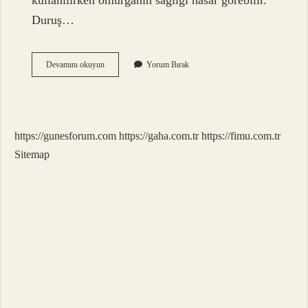
kullanılırken omurganın sağlığı hasar görebilir.
Duruş…
Telefon
Devamını okuyun
Yorum Bırak
Çok
Bakarsak
Ne
Olur
https://gunesforum.com
https://gaha.com.tr
https://fimu.com.tr
Sitemap