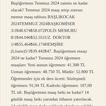
Başöğretmen Temmuz 2024 zammı ne kadar
olacak? Temmuz 2024 maaş artışı sonrası
memur maaş tablosu BAŞLIKOCAK
2024TEMMUZ 2024BAŞKOMİSER
3/1₺48.674₺58.072POLİS MEMURU
8/1₺44.046₺52.551UZ. DOKTOR
1/4₺55.464₺66.174HEMŞİRE
(Lisans)5/1₺39.442₺47. Başöğretmen maaşı
2024 ne kadar? Temmuz 2024 öğretmen
maaşları: Yeni atanan öğretmen: 41.308 TL
Uzman öğretmen: 48.750 TL Müdür: 52.800 TL
Öğretmenler için ek ders ücreti: Sözleşmeli
öğretmen: 91,94 TL Kadrolu öğretmen: 107,00
TL idi. Başöğretmen maaş farkı ne kadar? 14
günlük maaş farkı yarından itibaren yatırılacak.