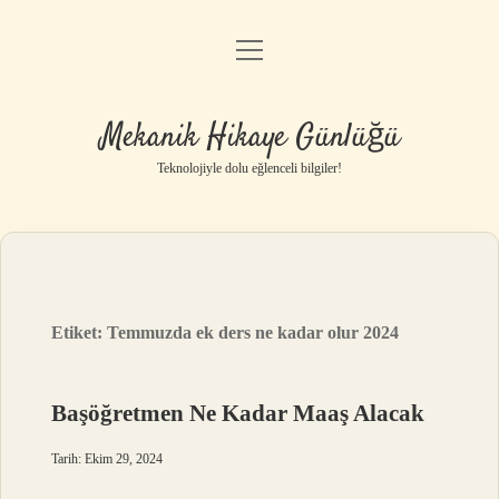
menüyü
Anasayfa
aç
Gizlilik Politikası
Mekanik Hikaye Günlüğü
Yasal Uyarı
Teknolojiyle dolu eğlenceli bilgiler!
Hakkımızda
Etiket:
Temmuzda ek ders ne kadar olur 2024
Başöğretmen Ne Kadar Maaş Alacak
Tarih: Ekim 29, 2024