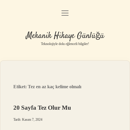
menüyü
Anasayfa
aç
Gizlilik Politikası
Mekanik Hikaye Günlüğü
Yasal Uyarı
Teknolojiyle dolu eğlenceli bilgiler!
Hakkımızda
Etiket:
Tez en az kaç kelime olmalı
20 Sayfa Tez Olur Mu
Tarih: Kasım 7, 2024