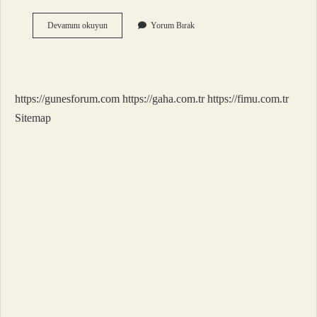
20
Devamını okuyun
Yorum Bırak
Sayfa
Tez
Olur
Mu
https://gunesforum.com
https://gaha.com.tr
https://fimu.com.tr
Sitemap