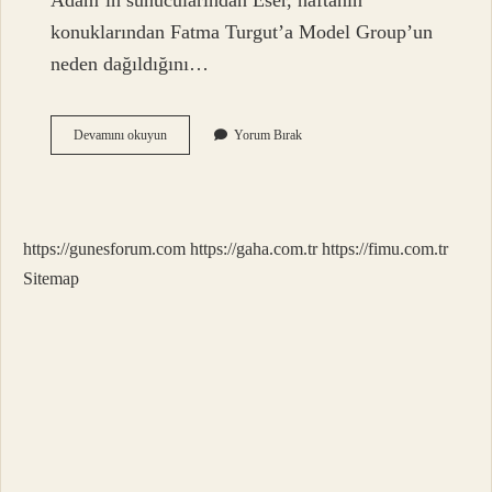
Adam’ın sunucularından Eser, haftanın
konuklarından Fatma Turgut’a Model Group’un
neden dağıldığını…
Model
Devamını okuyun
Yorum Bırak
Kimler
https://gunesforum.com
https://gaha.com.tr
https://fimu.com.tr
Sitemap