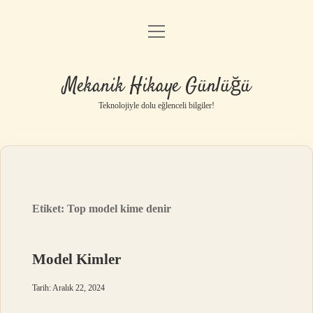
menüyü
Anasayfa
aç
Gizlilik Politikası
Mekanik Hikaye Günlüğü
Yasal Uyarı
Teknolojiyle dolu eğlenceli bilgiler!
Hakkımızda
Etiket:
Top model kime denir
Model Kimler
Tarih: Aralık 22, 2024