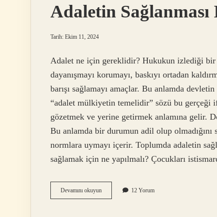
Adaletin Sağlanması 
Tarih: Ekim 11, 2024
Adalet ne için gereklidir? Hukukun izlediği bir
dayanışmayı korumayı, baskıyı ortadan kaldırm
barışı sağlamayı amaçlar. Bu anlamda devletin 
“adalet mülkiyetin temelidir” sözü bu gerçeği i
gözetmek ve yerine getirmek anlamına gelir. Doğ
Bu anlamda bir durumun adil olup olmadığını sö
normlara uymayı içerir. Toplumda adaletin sağla
sağlamak için ne yapılmalı? Çocukları istism
Adaletin
Devamını okuyun
12 Yorum
Sağlanması
Için
Ne