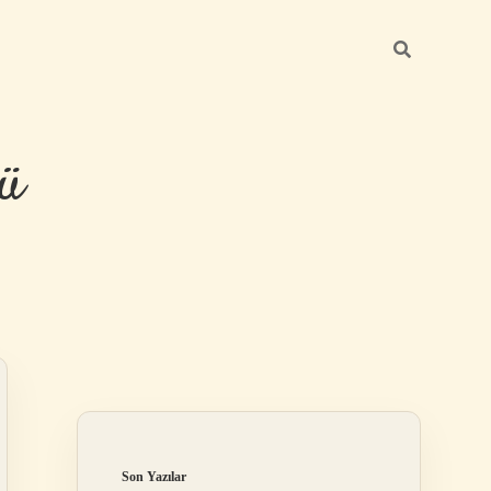
ü
Sidebar
hiltonbet yeni
Son Yazılar