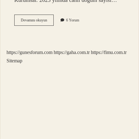
Kurumsal. 2023 yılında canlı doğum sayısı…
2023
Devamını okuyun
6 Yorum
Te
Kaç
Insan
Doğdu
https://gunesforum.com
https://gaha.com.tr
https://fimu.com.tr
Sitemap