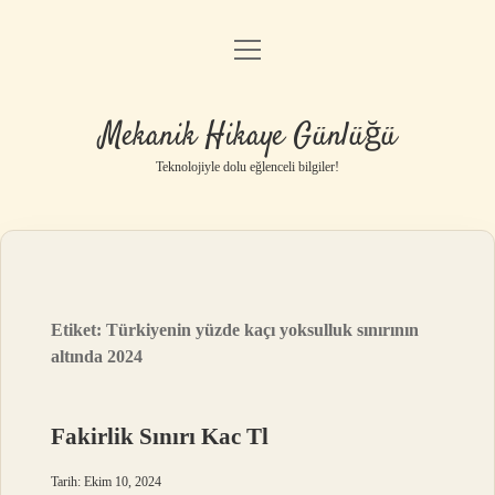
menüyü
Anasayfa
aç
Gizlilik Politikası
Mekanik Hikaye Günlüğü
Yasal Uyarı
Teknolojiyle dolu eğlenceli bilgiler!
Hakkımızda
Etiket:
Türkiyenin yüzde kaçı yoksulluk sınırının
altında 2024
Fakirlik Sınırı Kac Tl
Tarih: Ekim 10, 2024