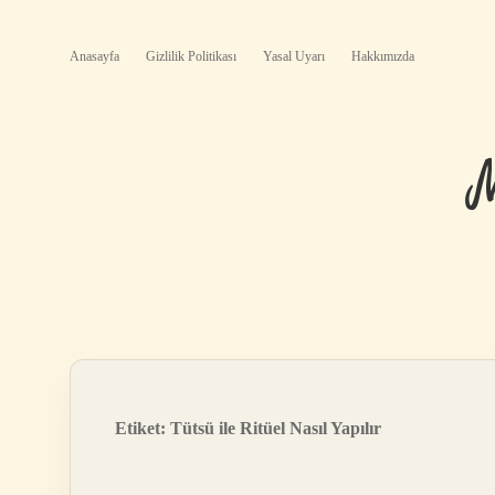
Anasayfa
Gizlilik Politikası
Yasal Uyarı
Hakkımızda
Etiket:
Tütsü ile Ritüel Nasıl Yapılır