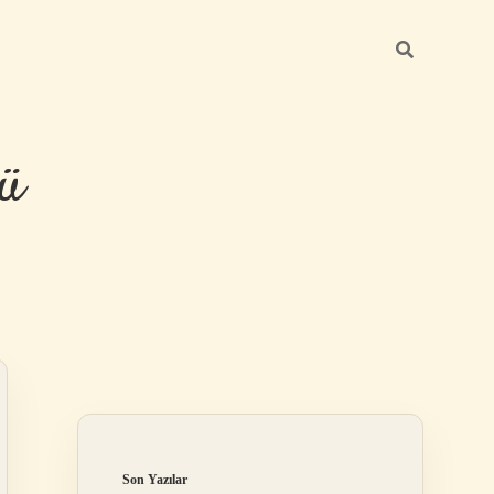
ü
Sidebar
hiltonbet yeni
Son Yazılar