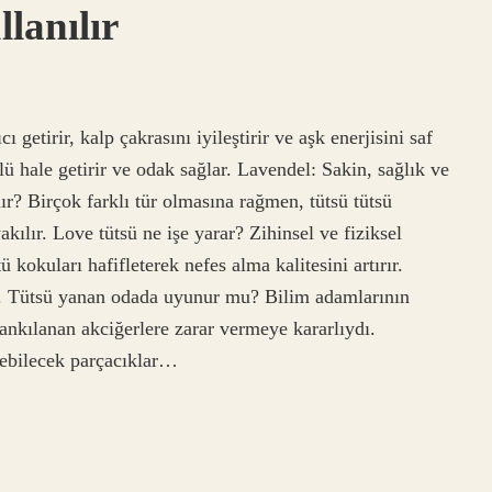
lanılır
ı getirir, kalp çakrasını iyileştirir ve aşk enerjisini saf
çlü hale getirir ve odak sağlar. Lavendel: Sakin, sağlık ve
lır? Birçok farklı tür olmasına rağmen, tütsü tütsü
ılır. Love tütsü ne işe yarar? Zihinsel ve fiziksel
 kokuları hafifleterek nefes alma kalitesini artırır.
r. Tütsü yanan odada uyunur mu? Bilim adamlarının
nkılanan akciğerlere zarar vermeye kararlıydı.
rebilecek parçacıklar…