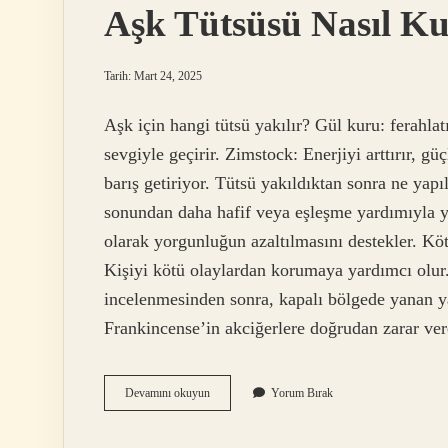
Aşk Tütsüsü Nasıl Kul
Tarih: Mart 24, 2025
Aşk için hangi tütsü yakılır? Gül kuru: ferahlatıc
sevgiyle geçirir. Zimstock: Enerjiyi arttırır, gü
barış getiriyor. Tütsü yakıldıktan sonra ne yapı
sonundan daha hafif veya eşleşme yardımıyla yak
olarak yorgunluğun azaltılmasını destekler. Kötü
Kişiyi kötü olaylardan korumaya yardımcı olu
incelenmesinden sonra, kapalı bölgede yanan ya
Frankincense’in akciğerlere doğrudan zarar ve
Aşk
Devamını okuyun
Yorum Bırak
Tütsüsü
Nasıl
Kullanılır