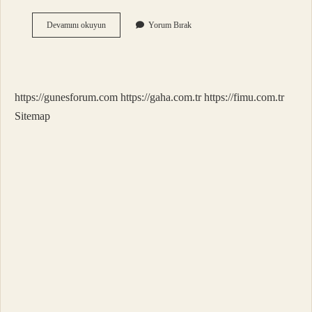
Asidik
Devamını okuyun
Yorum Bırak
Bazik
Tuz
Nasıl
Anlaşılır
https://gunesforum.com
https://gaha.com.tr
https://fimu.com.tr
Sitemap