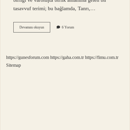
birliği ve varoluşta birlik anlamına gelen bir
tasavvuf terimi; bu bağlamda, Tanrı,…
Vahdet
Devamını okuyun
6 Yorum
Bilinci
Ne
Demek
https://gunesforum.com
https://gaha.com.tr
https://fimu.com.tr
Sitemap