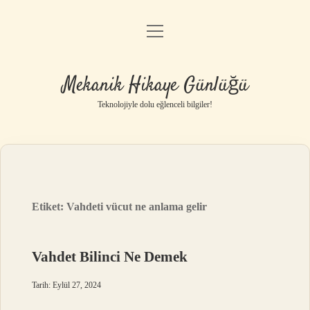
menüyü
Anasayfa
aç
Gizlilik Politikası
Mekanik Hikaye Günlüğü
Yasal Uyarı
Teknolojiyle dolu eğlenceli bilgiler!
Hakkımızda
Etiket:
Vahdeti vücut ne anlama gelir
Vahdet Bilinci Ne Demek
Tarih: Eylül 27, 2024