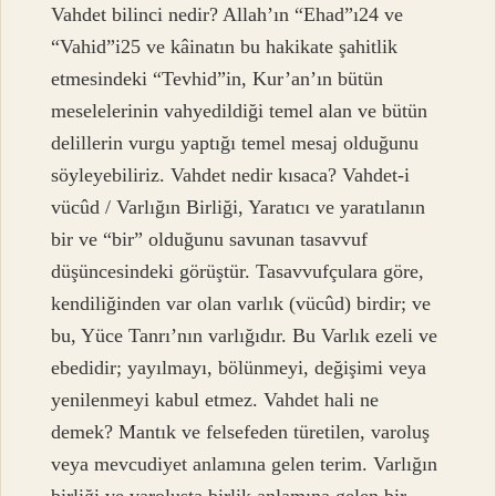
Vahdet bilinci nedir? Allah’ın “Ehad”ı24 ve
“Vahid”i25 ve kâinatın bu hakikate şahitlik
etmesindeki “Tevhid”in, Kur’an’ın bütün
meselelerinin vahyedildiği temel alan ve bütün
delillerin vurgu yaptığı temel mesaj olduğunu
söyleyebiliriz. Vahdet nedir kısaca? Vahdet-i
vücûd / Varlığın Birliği, Yaratıcı ve yaratılanın
bir ve “bir” olduğunu savunan tasavvuf
düşüncesindeki görüştür. Tasavvufçulara göre,
kendiliğinden var olan varlık (vücûd) birdir; ve
bu, Yüce Tanrı’nın varlığıdır. Bu Varlık ezeli ve
ebedidir; yayılmayı, bölünmeyi, değişimi veya
yenilenmeyi kabul etmez. Vahdet hali ne
demek? Mantık ve felsefeden türetilen, varoluş
veya mevcudiyet anlamına gelen terim. Varlığın