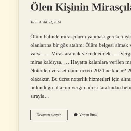
Ölen Kişinin Mirasçı
Tarih: Aralık 22, 2024
Ölüm halinde mirasçıların yapması gereken işl
olanlarına bir göz atalım: Ölüm belgesi alma
varsa. … Miras aramak ve reddetmek. … Vergi 
miras kaldıysa. … Hayatta kalanlara verilen 
Noterden veraset ilamı ücreti 2024 ne kadar? 20
olacaktır. Bu ücret noterlik hizmetleri için alın
bulunduğu ülkenin vergi dairesi tarafından belirl
sırayla…
Ölen
Devamını okuyun
Yorum Bırak
Kişinin
Mirasçıları
Ne