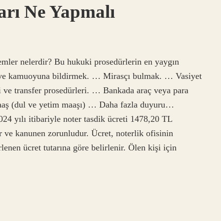
ları Ne Yapmalı
emler nelerdir? Bu hukuki prosedürlerin en yaygın
k ve kamuoyuna bildirmek. … Mirasçı bulmak. … Vasiyet
ve transfer prosedürleri. … Bankada araç veya para
maaş (dul ve yetim maaşı) … Daha fazla duyuru…
24 yılı itibariyle noter tasdik ücreti 1478,20 TL
ır ve kanunen zorunludur. Ücret, noterlik ofisinin
enen ücret tutarına göre belirlenir. Ölen kişi için