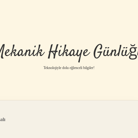
Mekanik Hikaye Günlüğ
Teknolojiyle dolu eğlenceli bilgiler!
alı