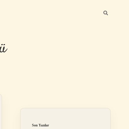
ü
Sidebar
hiltonbet yeni giriş
Son Yazılar