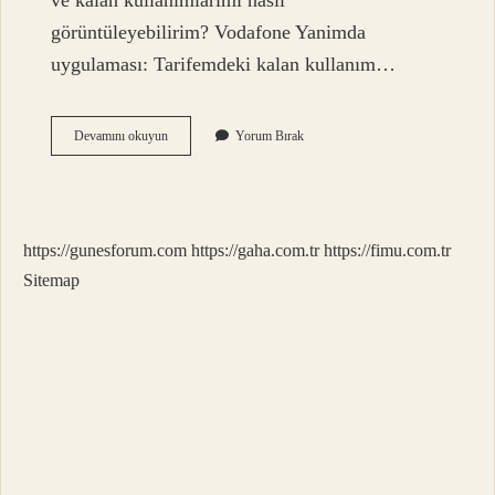
ve kalan kullanımlarımı nasıl
görüntüleyebilirim? Vodafone Yanimda
uygulaması: Tarifemdeki kalan kullanım…
Vodafone
Devamını okuyun
Yorum Bırak
Fatura
Aşımı
Kaç
Tl
https://gunesforum.com
https://gaha.com.tr
https://fimu.com.tr
Sitemap