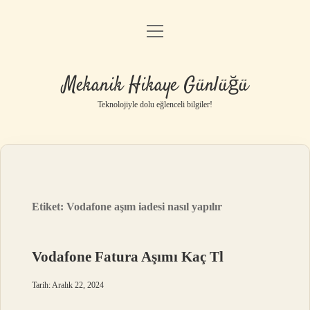
menüyü
Anasayfa
aç
Gizlilik Politikası
Mekanik Hikaye Günlüğü
Yasal Uyarı
Teknolojiyle dolu eğlenceli bilgiler!
Hakkımızda
Etiket:
Vodafone aşım iadesi nasıl yapılır
Vodafone Fatura Aşımı Kaç Tl
Tarih: Aralık 22, 2024