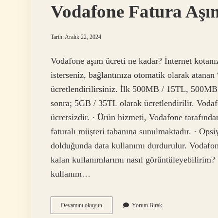
Vodafone Fatura Aşı
Tarih: Aralık 22, 2024
Vodafone aşım ücreti ne kadar? İnternet kotanı
isterseniz, bağlantınıza otomatik olarak atanan 
ücretlendirilirsiniz. İlk 500MB / 15TL, 500MB
sonra; 5GB / 35TL olarak ücretlendirilir. Voda
ücretsizdir. · Ürün hizmeti, Vodafone tarafından
faturalı müşteri tabanına sunulmaktadır. · Opsiy
dolduğunda data kullanımı durdurulur. Vodafone
kalan kullanımlarımı nasıl görüntüleyebilirim
kullanım…
Vodafone
Devamını okuyun
Yorum Bırak
Fatura