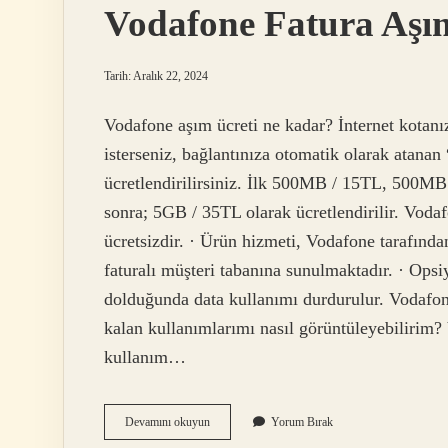
Vodafone Fatura Aşı
Tarih: Aralık 22, 2024
Vodafone aşım ücreti ne kadar? İnternet kotanı
isterseniz, bağlantınıza otomatik olarak atanan 
ücretlendirilirsiniz. İlk 500MB / 15TL, 500MB
sonra; 5GB / 35TL olarak ücretlendirilir. Voda
ücretsizdir. · Ürün hizmeti, Vodafone tarafından
faturalı müşteri tabanına sunulmaktadır. · Opsiy
dolduğunda data kullanımı durdurulur. Vodafone
kalan kullanımlarımı nasıl görüntüleyebilirim
kullanım…
Vodafone
Devamını okuyun
Yorum Bırak
Fatura