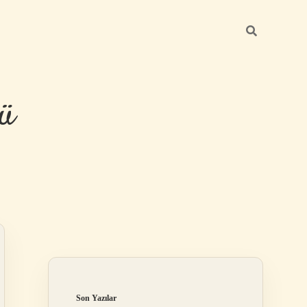
ü
Sidebar
hiltonbet yeni 
Son Yazılar