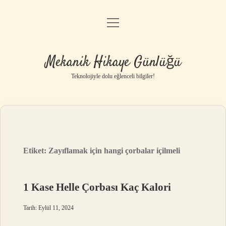
menüyü
Anasayfa
aç
Gizlilik Politikası
Mekanik Hikaye Günlüğü
Yasal Uyarı
Teknolojiyle dolu eğlenceli bilgiler!
Hakkımızda
Etiket:
Zayıflamak için hangi çorbalar içilmeli
1 Kase Helle Çorbası Kaç Kalori
Tarih: Eylül 11, 2024