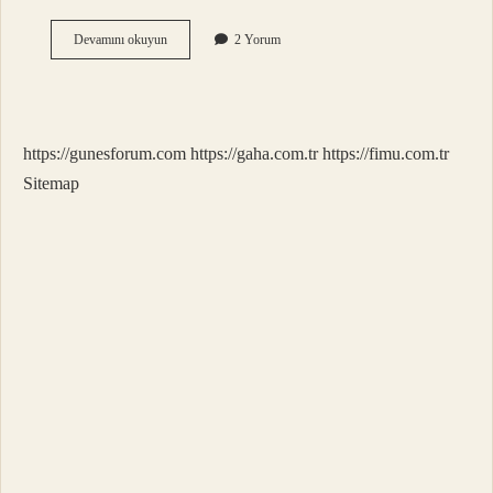
1
Devamını okuyun
2 Yorum
Kase
Helle
Çorbası
Kaç
Kalori
https://gunesforum.com
https://gaha.com.tr
https://fimu.com.tr
Sitemap