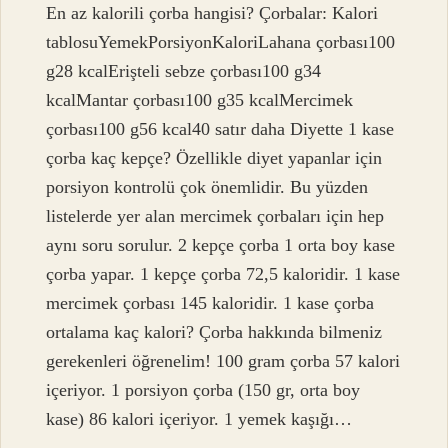
En az kalorili çorba hangisi? Çorbalar: Kalori
tablosuYemekPorsiyonKaloriLahana çorbası100
g28 kcalErişteli sebze çorbası100 g34
kcalMantar çorbası100 g35 kcalMercimek
çorbası100 g56 kcal40 satır daha Diyette 1 kase
çorba kaç kepçe? Özellikle diyet yapanlar için
porsiyon kontrolü çok önemlidir. Bu yüzden
listelerde yer alan mercimek çorbaları için hep
aynı soru sorulur. 2 kepçe çorba 1 orta boy kase
çorba yapar. 1 kepçe çorba 72,5 kaloridir. 1 kase
mercimek çorbası 145 kaloridir. 1 kase çorba
ortalama kaç kalori? Çorba hakkında bilmeniz
gerekenleri öğrenelim! 100 gram çorba 57 kalori
içeriyor. 1 porsiyon çorba (150 gr, orta boy
kase) 86 kalori içeriyor. 1 yemek kaşığı…