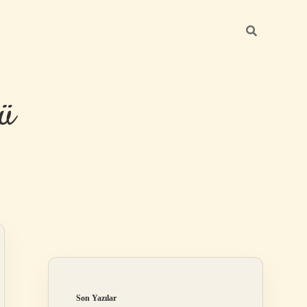
ü
Sidebar
hiltonbet yeni 
Son Yazılar