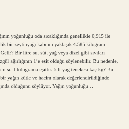
ğının yoğunluğu oda sıcaklığında genellikle 0,915 ile
elik bir zeytinyağı kabının yaklaşık 4.585 kilogram
lir? Bir litre su, süt, yağ veya dizel gibi sıvıları
gül ağırlığının 1’e eşit olduğu söylenebilir. Bu nedenle,
am su 1 kilograma eşittir. 5 lt yağ tenekesi kaç kg? Bu
 bir yağın kütle ve hacim olarak değerlendirildiğinde
ığında olduğunu söylüyor. Yağın yoğunluğu…