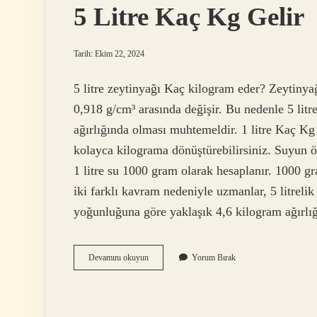
5 Litre Kaç Kg Gelir
Tarih: Ekim 22, 2024
5 litre zeytinyağı Kaç kilogram eder? Zeytinya
0,918 g/cm³ arasında değişir. Bu nedenle 5 litr
ağırlığında olması muhtemeldir. 1 litre Kaç Kg Ge
kolayca kilograma dönüştürebilirsiniz. Suyun öz
1 litre su 1000 gram olarak hesaplanır. 1000 gr
iki farklı kavram nedeniyle uzmanlar, 5 litrelik
yoğunluğuna göre yaklaşık 4,6 kilogram ağırl
5
Devamını okuyun
Yorum Bırak
Litre
Kaç
Kg
Gelir