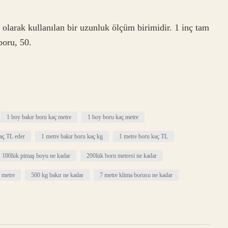
n olarak kullanılan bir uzunluk ölçüm birimidir. 1 inç tam
boru, 50.
1 boy bakır boru kaç metre
1 boy boru kaç metre
kaç TL eder
1 metre bakır boru kaç kg
1 metre boru kaç TL
100lük pimaş boyu ne kadar
200lük boru metresi ne kadar
 metre
500 kg bakır ne kadar
7 metre klima borusu ne kadar