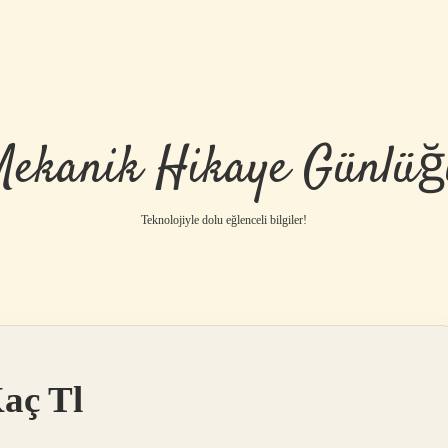
Mekanik Hikaye Günlüğ
Teknolojiyle dolu eğlenceli bilgiler!
aç Tl