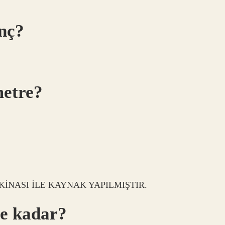
inç?
metre?
İNASI İLE KAYNAK YAPILMIŞTIR.
ne kadar?