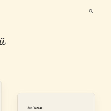
ü
Sidebar
hiltonbet yeni
Son Yazılar