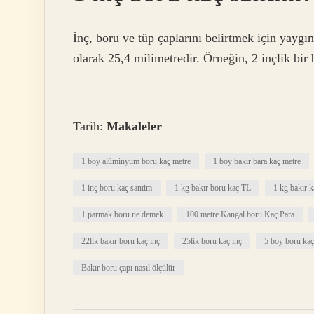
İnç, boru ve tüp çaplarını belirtmek için yaygı
olarak 25,4 milimetredir. Örneğin, 2 inçlik bir 
Tarih:
Makaleler
1 boy alüminyum boru kaç metre
1 boy bakır bara kaç metre
1 inç boru kaç santim
1 kg bakır boru kaç TL
1 kg bakır 
1 parmak boru ne demek
100 metre Kangal boru Kaç Para
22lik bakır boru kaç inç
25lik boru kaç inç
5 boy boru kaç
Bakır boru çapı nasıl ölçülür