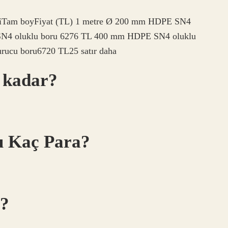
kleriTam boyFiyat (TL) 1 metre Ø 200 mm HDPE SN4
 SN4 oluklu boru 6276 TL 400 mm HDPE SN4 oluklu
ucu boru6720 TL25 satır daha
 kadar?
u Kaç Para?
r?