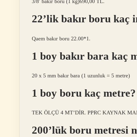
3/8′ bakır boru (1 kg)690,00 TL.
22’lik bakır boru kaç 
Qaem bakır boru 22.00*1.
1 boy bakır bara kaç 
20 x 5 mm bakır bara (1 uzunluk = 5 metre)
1 boy boru kaç metre?
TEK ÖLÇÜ 4 MT’DİR. PPRC KAYNAK MAK
200’lük boru metresi 