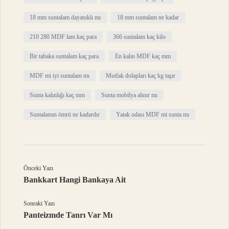
18 mm suntalam dayanıklı mı
18 mm suntalam ne kadar
210 280 MDF lam kaç para
366 suntalam kaç kilo
Bir tabaka suntalam kaç para
En kalın MDF kaç mm
MDF mi iyi suntalam mı
Mutfak dolapları kaç kg taşır
Sunta kalınlığı kaç mm
Sunta mobilya alınır mı
Suntalamın ömrü ne kadardır
Yatak odası MDF mi sunta mı
Önceki Yazı
Bankkart Hangi Bankaya Ait
Sonraki Yazı
Panteizmde Tanrı Var Mı