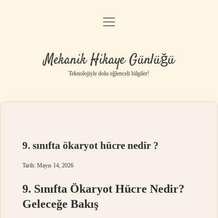
menüyü
Anasayfa
aç
Gizlilik Politikası
Mekanik Hikaye Günlüğü
Yasal Uyarı
Teknolojiyle dolu eğlenceli bilgiler!
Hakkımızda
9. sınıfta ökaryot hücre nedir ?
Tarih: Mayıs 14, 2026
9. Sınıfta Ökaryot Hücre Nedir?
Geleceğe Bakış