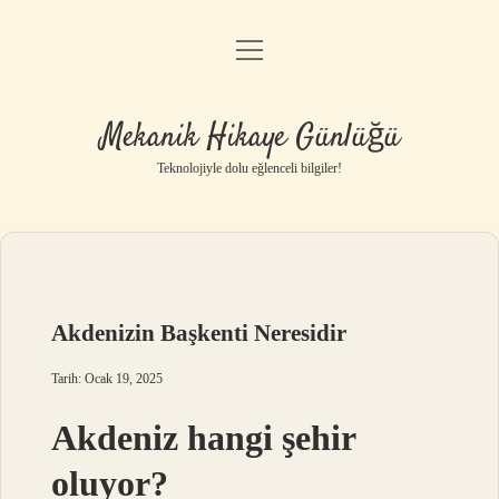
menüyü
Anasayfa
aç
Gizlilik Politikası
Mekanik Hikaye Günlüğü
Yasal Uyarı
Teknolojiyle dolu eğlenceli bilgiler!
Hakkımızda
Akdenizin Başkenti Neresidir
Tarih: Ocak 19, 2025
Akdeniz hangi şehir
oluyor?