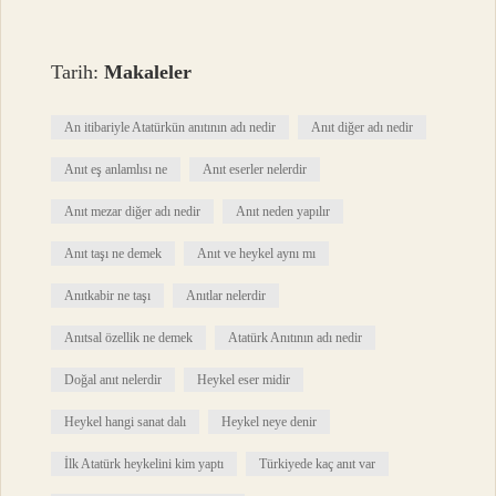
Tarih:
Makaleler
An itibariyle Atatürkün anıtının adı nedir
Anıt diğer adı nedir
Anıt eş anlamlısı ne
Anıt eserler nelerdir
Anıt mezar diğer adı nedir
Anıt neden yapılır
Anıt taşı ne demek
Anıt ve heykel aynı mı
Anıtkabir ne taşı
Anıtlar nelerdir
Anıtsal özellik ne demek
Atatürk Anıtının adı nedir
Doğal anıt nelerdir
Heykel eser midir
Heykel hangi sanat dalı
Heykel neye denir
İlk Atatürk heykelini kim yaptı
Türkiyede kaç anıt var