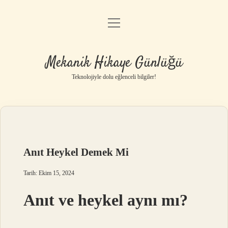
menüyü
Anasayfa
aç
Gizlilik Politikası
Mekanik Hikaye Günlüğü
Yasal Uyarı
Teknolojiyle dolu eğlenceli bilgiler!
Hakkımızda
Anıt Heykel Demek Mi
Tarih: Ekim 15, 2024
Anıt ve heykel aynı mı?