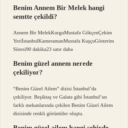
Benim Annem Bir Melek hangi
semtte çekildi?
Annem Bir MelekKurguMustafa GökçenÇekim
YeriİstanbulKameramanMustafa KuşçuGösterim
Süresi90 dakika23 satır daha
Benim güzel annem nerede
çekiliyor?
“Benim Güzel Ailem” dizisi İstanbul’da
çekiliyor. Beşiktaş ve Galata gibi İstanbul’un
farklı mekanlarında çekilen Benim Güzel Ailem
dizisinde renkli görüntüler oluştu.
Benim güzel ailem hangi şehirde