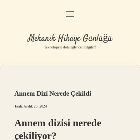
menüyü
Anasayfa
aç
Gizlilik Politikası
Mekanik Hikaye Günlüğü
Yasal Uyarı
Teknolojiyle dolu eğlenceli bilgiler!
Hakkımızda
Annem Dizi Nerede Çekildi
Tarih: Aralık 25, 2024
Annem dizisi nerede
çekiliyor?