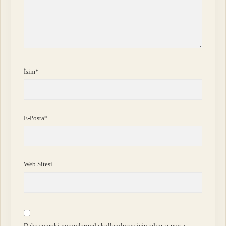
İsim*
E-Posta*
Web Sitesi
Daha sonraki yorumlarımda kullanılması için adım, e-posta