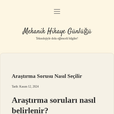
menüyü
Anasayfa
aç
Gizlilik Politikası
Mekanik Hikaye Günlüğü
Yasal Uyarı
Teknolojiyle dolu eğlenceli bilgiler!
Hakkımızda
Araştırma Sorusu Nasıl Seçilir
Tarih: Kasım 12, 2024
Araştırma soruları nasıl
belirlenir?