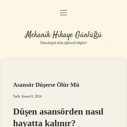
menüyü
Anasayfa
aç
Gizlilik Politikası
Mekanik Hikaye Günlüğü
Yasal Uyarı
Teknolojiyle dolu eğlenceli bilgiler!
Hakkımızda
Asansör Düşerse Ölür Mü
Tarih: Kasım 9, 2024
Düşen asansörden nasıl
hayatta kalınır?